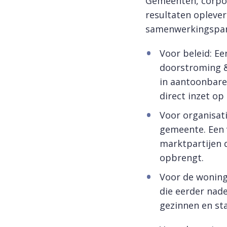
Gemeenten, corpor
resultaten oplever
samenwerkingspar
Voor beleid: E
doorstroming &
in aantoonbare
direct inzet op
Voor organisat
gemeente. Een v
marktpartijen 
opbrengt.
Voor de woning
die eerder nad
gezinnen en sta