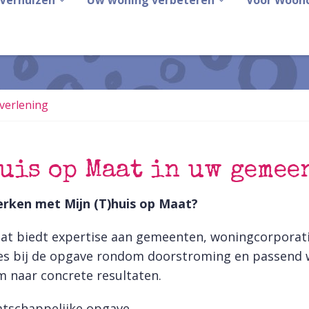
Verhuizen
Uw woning verbeteren
Voor Woon
verlening
huis op Maat in uw geme
ken met Mijn (T)huis op Maat?
aat biedt expertise aan gemeenten, woningcorporati
ies bij de opgave rondom doorstroming en passend 
m naar concrete resultaten.
tschappelijke opgave