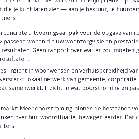
aties en provincies werken met Mijn (T)Huis op M
t die je kunt laten zien — aan je bestuur, je huurder
tners.
en concrete uitvoeringsaanpak voor de opgave van 
 passend wonen die uw woonzorgvisie en prestati
 resultaten. Geen rapport over wat er zou moeten
 resultaten.
ies: Inzicht in woonwensen en verhuisbereidheid van
ersterkt lokaal netwerk van gemeente, corporatie, 
dat samenwerkt. Inzicht in wat doorstroming en p
markt: Meer doorstroming binnen de bestaande vo
enken over hun woonsituatie, bewegen eerder. Dat c
rters.