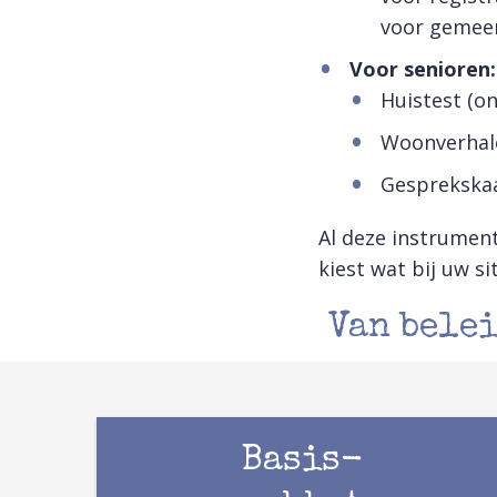
voor gemeen
Voor senioren:
Huistest (on
Woonverhale
Gesprekska
Al deze instrumen
kiest wat bij uw si
Van belei
Basis-