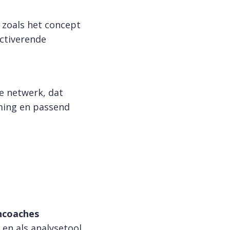
zoals het concept
ctiverende
e netwerk, dat
ming en passend
ncoaches
 en als analysetool