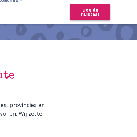
coaches
Doe de
huistest
ente
es, provincies en
wonen. Wij zetten