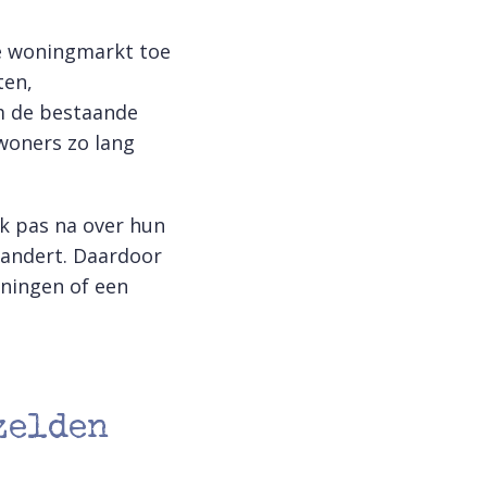
de woningmarkt toe
ten,
m de bestaande
woners zo lang
ak pas na over hun
randert. Daardoor
ningen of een
zelden