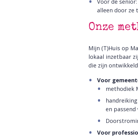
Voor de senior
alleen door ze 
Onze met
Mijn (T)Huis op M
lokaal inzetbaar z
die zijn ontwikkel
Voor gemeentes
methodiek M
handreiking
en passend
Doorstromin
Voor professi