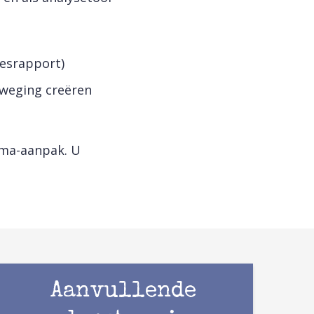
iesrapport)
eweging creëren
mma-aanpak. U
Aanvullende