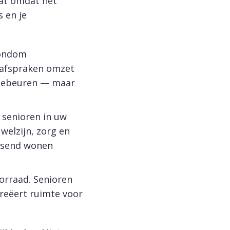
aat omdat het
s en je
rondom
eafspraken omzet
 gebeuren — maar
 senioren in uw
welzijn, zorg en
assend wonen
orraad. Senioren
reëert ruimte voor