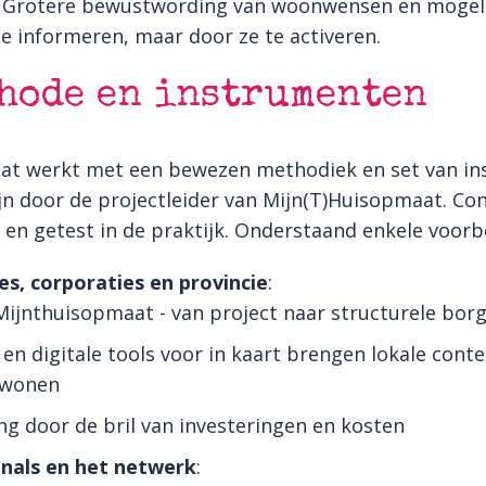
: Grotere bewustwording van woonwensen en mogeli
te informeren, maar door ze te activeren.
hode en instrumenten
aat werkt met een bewezen methodiek en set van in
ijn door de projectleider van Mijn(T)Huisopmaat. Co
d en getest in de praktijk. Onderstaand enkele voorb
, corporaties en provincie
:
ijnthuisopmaat - van project naar structurele bor
 en digitale tools voor in kaart brengen lokale con
 wonen
g door de bril van investeringen en kosten
onals en het netwerk
: