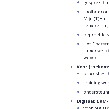
gesprekshul
toolbox com
Mijn (T)Hui
senioren-b
beproefde s
Het Doorstr
samenwerki
wonen
Voor (toekoms
procesbesch
training w
ondersteuni
Digitaal: CRM
voor registr