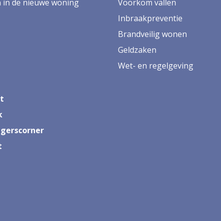
in de nieuwe woning
Voorkom vallen
Inbraakpreventie
Brandveilig wonen
Geldzaken
Wet- en regelgeving
t
k
ligerscorner
t