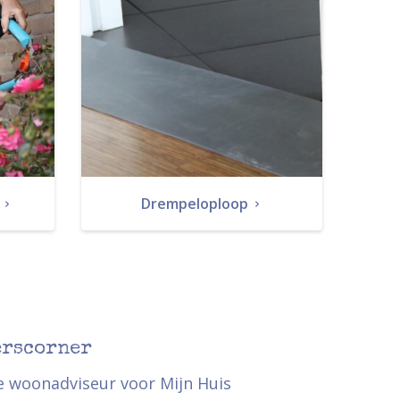
j
Drempeloploop
erscorner
ge woonadviseur voor Mijn Huis