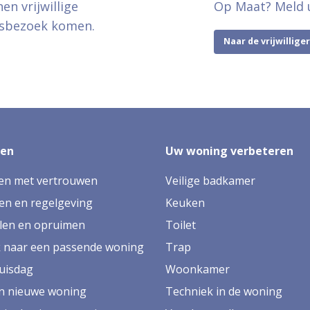
n vrijwillige
Op Maat? Meld u 
isbezoek komen.
Naar de vrijwillige
zen
Uw woning verbeteren
en met vertrouwen
Veilige badkamer
en en regelgeving
Keuken
len en opruimen
Toilet
 naar een passende woning
Trap
uisdag
Woonkamer
en nieuwe woning
Techniek in de woning