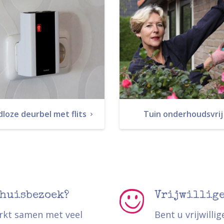
loze deurbel met flits
Tuin onderhoudsvri
 huisbezoek?
Vrijwillig
rkt samen met veel
Bent u vrijwilli