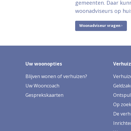
gemeenten. Daar kunne
woonadviseurs op hu
Woonadviseur vragen
Uw woonopties
Verhui
Blijven wonen of verhuizen?
Verhuiz
Uw Wooncoach
Geldzak
Gesprekskaarten
Ontspul
Op zoek
De verh
Inricht