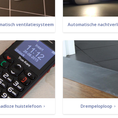
matisch ventilatiesysteem
Automatische nachtverl
adloze huistelefoon
Drempeloploop