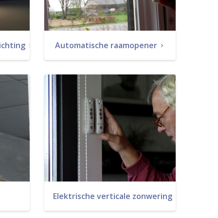
ichting
Automatische raamopener
Elektrische verticale zonwering