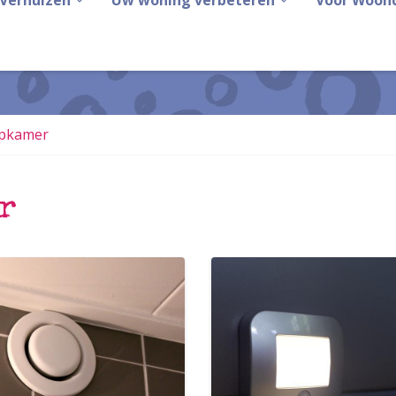
Verhuizen
Uw woning verbeteren
Voor Woon
apkamer
r