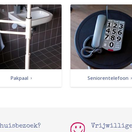
Pakpaal
Seniorentelefoon
 huisbezoek?
Vrijwillige