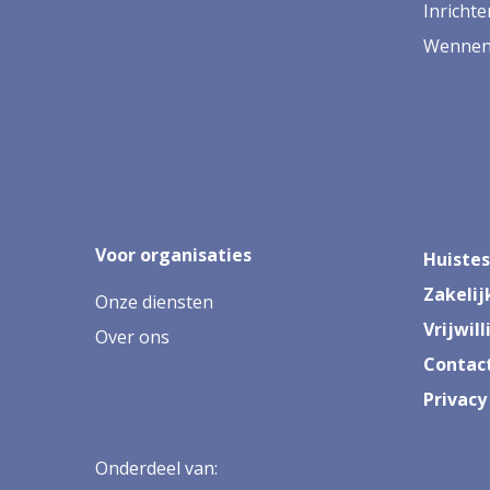
Inricht
Wennen 
Voor organisaties
Huistes
Zakelij
Onze diensten
Vrijwil
Over ons
Contac
Privacy
Onderdeel van: